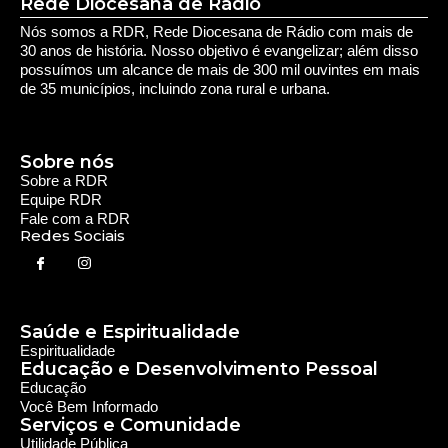
Saúde e Espiritualidade
Espiritualidade
Educação e Desenvolvimento Pessoal
Educação
Você Bem Informado
Serviços e Comunidade
Utilidade Pública
Oportunidade
Segurança
Cultura e Entretenimento
Variedades
Destaques RDR
Notícias Regionais
As Últimas da Região
Caiapônia e Região
Iporá e Região
SLMB e Região
Política e Economia
Política