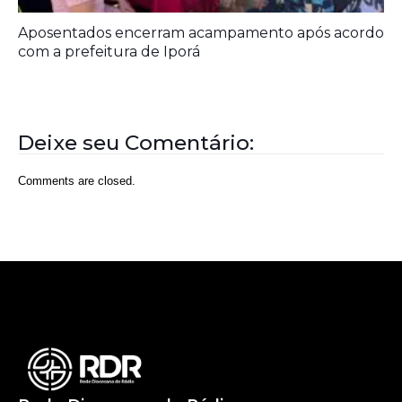
Rede Diocesana de Rádio
Nós somos a RDR, Rede Diocesana de Rádio com mais de
30 anos de história. Nosso objetivo é evangelizar; além disso
possuímos um alcance de mais de 300 mil ouvintes em mais
de 35 municípios, incluindo zona rural e urbana.
Sobre nós
Sobre a RDR
Equipe RDR
Fale com a RDR
Redes Sociais