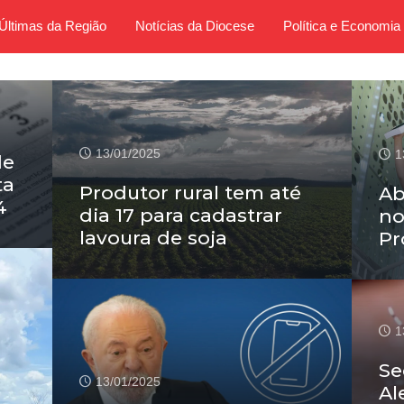
Últimas da Região
Notícias da Diocese
Política e Economia
13/01/2025
1
de
ta
Produtor rural tem até
Ab
4
dia 17 para cadastrar
no
lavoura de soja
P
1
Se
13/01/2025
Al