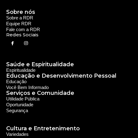
Você Bem Informado
Serviços e Comunidade
Utilidade Pública
Oportunidade
Segurança
Cultura e Entretenimento
Variedades
Destaques RDR
Notícias Regionais
As Últimas da Região
Caiapônia e Região
Iporá e Região
SLMB e Região
Política e Economia
Política
Economia
© 2024 RDR Rede Diocesana de Rádio - Todos os
Direitos Reservados - Feito com