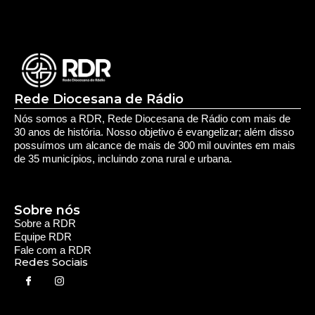
Sobre nós
Sobre a RDR
Equipe RDR
Fale com a RDR
Redes Sociais
Saúde e Espiritualidade
Espiritualidade
Educação e Desenvolvimento Pessoal
Educação
Você Bem Informado
Serviços e Comunidade
Utilidade Pública
Oportunidade
Segurança
Cultura e Entretenimento
Variedades
Destaques RDR