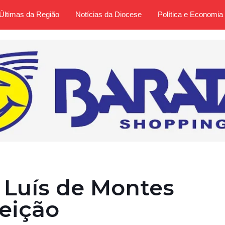
Últimas da Região
Notícias da Diocese
Política e Economia
Luís de Montes
leição