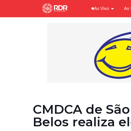
Ao Vivo
As 
CMDCA de São 
Belos realiza e