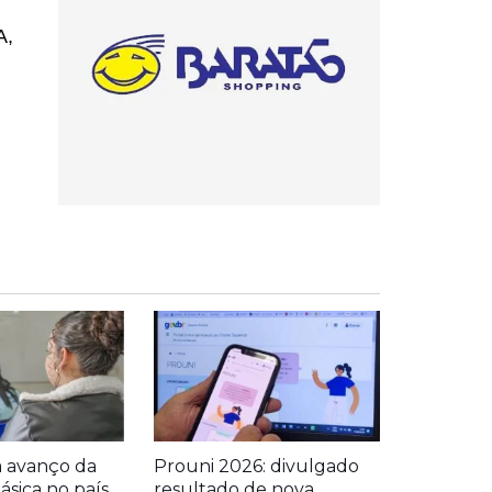
A,
a avanço da
Prouni 2026: divulgado
sica no país
resultado de nova