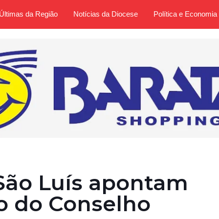
Últimas da Região
Notícias da Diocese
Política e Economia
São Luís apontam
ão do Conselho