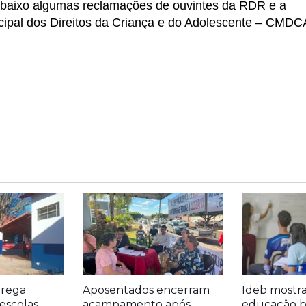
io abaixo algumas reclamações de ouvintes da RDR e a
cipal dos Direitos da Criança e do Adolescente – CMDC
trega
Aposentados encerram
Ideb mostr
escolas
acampamento após
educação bá