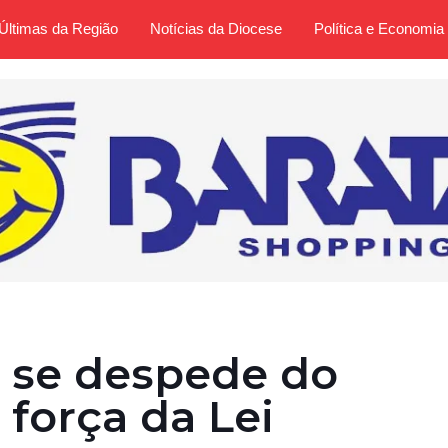
Últimas da Região
Notícias da Diocese
Política e Economia
o se despede do
 força da Lei