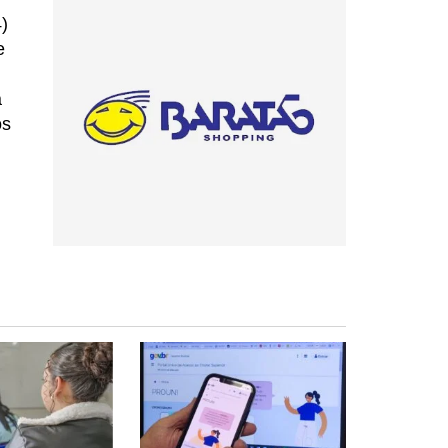
)
e
á
os