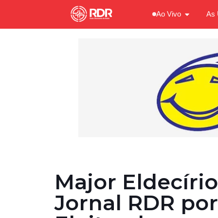
Ao Vivo
As 
Major Eldecíri
Jornal RDR por