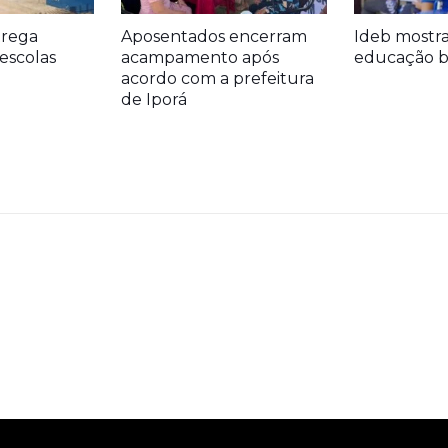
trega
Aposentados encerram
Ideb mostr
escolas
acampamento após
educação bá
acordo com a prefeitura
de Iporá