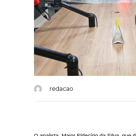
redacao
O analista, Major Eldecírio da Silva, que