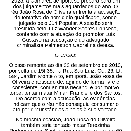
2023, a Comarca de Iporá se prepara para um
dos julgamentos mais aguardados do ano. O
réu João Rosa de Oliveira enfrenta a acusação
de tentativa de homicídio qualificado, sendo
julgado pelo Júri Popular. A sessão será
presidida pelo Juiz Wander Soares Fonseca,
contando com a atuação do promotor Luis
Gustavo na acusação e do advogado
criminalista Palmestron Cabral na defesa.
O CASO:
O caso remonta ao dia 22 de setembro de 2013,
por volta de 15h35, na Rua São Luiz, Od. 26, Lt.
584, Jardim Monte Alto, em Iporá. João Rosa de
Oliveira é acusado de, agindo de forma livre e
consciente, com animus necandi e por motivo
torpe, tentar matar Mirian Francielle dos Santos.
De acordo com a acusação, as evidências
indicam que o réu não conseguiu consumar o
ato por circunstâncias alheias à sua vontade.
Na mesma ocasião, João Rosa de Oliveira
também teria tentado matar Terezinha
Rodrigues dos Santos, uma pessoa maior de 60