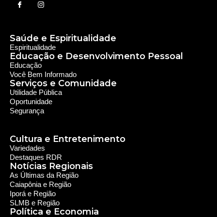
Rede Diocesana de Rádio
Nós somos a RDR, Rede Diocesana de Rádio com mais de
30 anos de história. Nosso objetivo é evangelizar; além disso
possuímos um alcance de mais de 300 mil ouvintes em mais
de 35 municípios, incluindo zona rural e urbana.
Sobre nós
Sobre a RDR
Equipe RDR
Fale com a RDR
Redes Sociais
Saúde e Espiritualidade
Espiritualidade
Educação e Desenvolvimento Pessoal
Educação
Você Bem Informado
Serviços e Comunidade