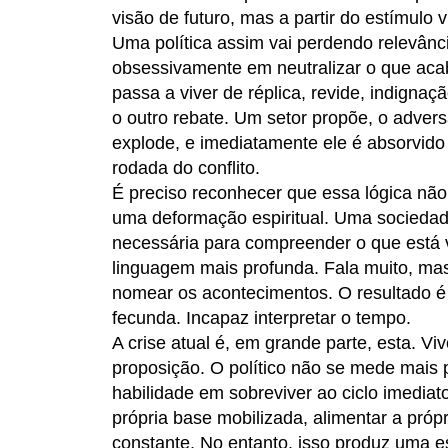
visão de futuro, mas a partir do estímulo 
Uma política assim vai perdendo relevânc
obsessivamente em neutralizar o que acab
passa a viver de réplica, revide, indignaç
o outro rebate. Um setor propõe, o adver
explode, e imediatamente ele é absorvid
rodada do conflito.
É preciso reconhecer que essa lógica nã
uma deformação espiritual. Uma sociedad
necessária para compreender o que está v
linguagem mais profunda. Fala muito, ma
nomear os acontecimentos. O resultado é
fecunda. Incapaz interpretar o tempo.
A crise atual é, em grande parte, esta. 
proposição. O político não se mede mais 
habilidade em sobreviver ao ciclo imediat
própria base mobilizada, alimentar a própr
constante. No entanto, isso produz uma