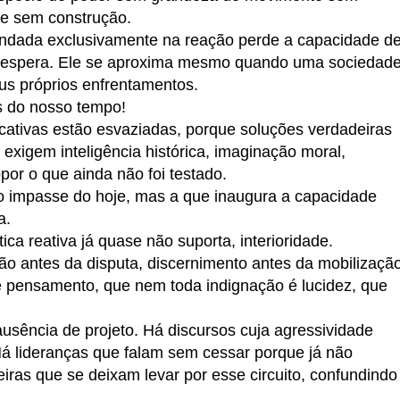
te sem construção.
undada exclusivamente na reação perde a capacidade d
não espera. Ele se aproxima mesmo quando uma sociedad
us próprios enfrentamentos.
s do nosso tempo!
icativas estão esvaziadas, porque soluções verdadeiras
exigem inteligência histórica, imaginação moral,
por o que ainda não foi testado.
e o impasse do hoje, mas a que inaugura a capacidade
a.
ca reativa já quase não suporta, interioridade.
são antes da disputa, discernimento antes da mobilização
é pensamento, que nem toda indignação é lucidez, que
sência de projeto. Há discursos cuja agressividade
Há lideranças que falam sem cessar porque já não
iras que se deixam levar por esse circuito, confundindo