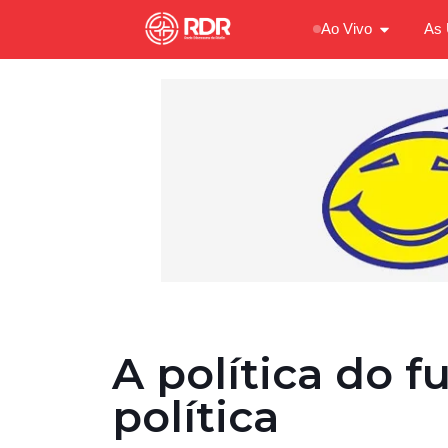
Ao Vivo
As 
A política do f
política