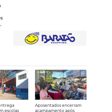
a
es
,
entrega
Aposentados encerram
m escolas
acampamento após