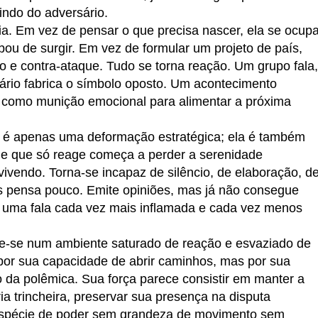
vindo do adversário.
ia. Em vez de pensar o que precisa nascer, ela se ocup
ou de surgir. Em vez de formular um projeto de país,
ão e contra-ataque. Tudo se torna reação. Um grupo fala,
sário fabrica o símbolo oposto. Um acontecimento
o como munição emocional para alimentar a próxima
o é apenas uma deformação estratégica; ela é também
e que só reage começa a perder a serenidade
ivendo. Torna-se incapaz de silêncio, de elaboração, d
s pensa pouco. Emite opiniões, mas já não consegue
 uma fala cada vez mais inflamada e cada vez menos
Vive-se num ambiente saturado de reação e esvaziado de
por sua capacidade de abrir caminhos, mas por sua
o da polêmica. Sua força parece consistir em manter a
ia trincheira, preservar sua presença na disputa
 espécie de poder sem grandeza de movimento sem