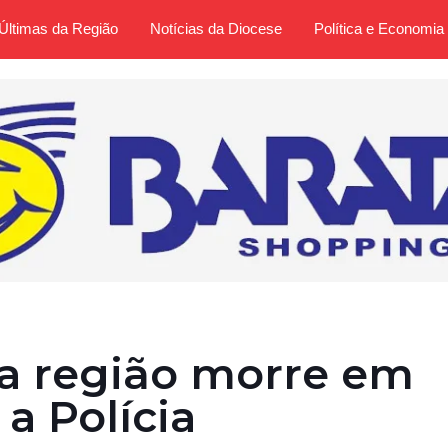
Últimas da Região
Notícias da Diocese
Política e Economia
na região morre em
a Polícia