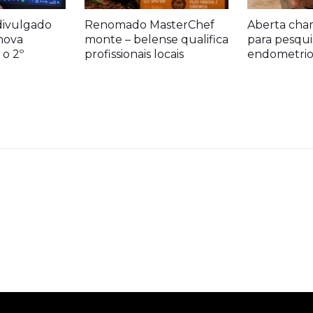
divulgado
Renomado MasterChef
Aberta cha
nova
monte – belense qualifica
para pesqui
o 2º
profissionais locais
endometrio