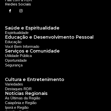
Cultura e Entretenimento
Variedades
Destaques RDR
Notícias Regionais
As Últimas da Região
Caiapônia e Região
Iporá e Região
SLMB e Região
Política e Economia
Política
Economia
© 2024 RDR Rede Diocesana de Rádio - Todos os
Direitos Reservados - Feito com
por